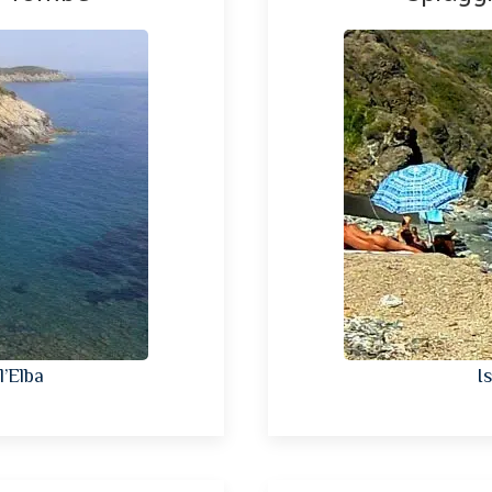
l’Elba
I