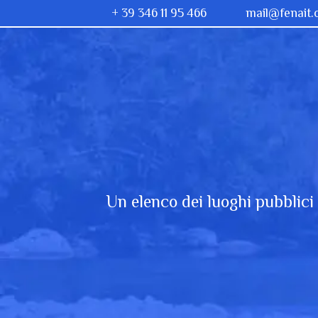
+ 39 346 11 95 466
mail@fenait.
Un elenco dei luoghi pubblici 