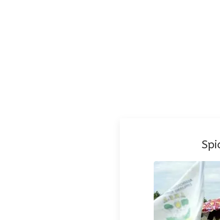
gera
di Volano
Spi